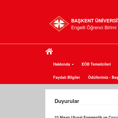
BAŞKENT ÜNİVERSİ
Engelli Öğrenci Birimi
Hakkında
EÖB Temsilcileri
Faydalı Bilgiler
Ödüllerimiz - Baş
Duyurular
23 Nisan Ulusal Egemenlik ve Çoc