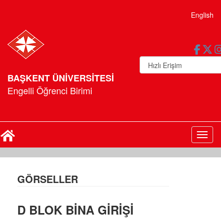
English
BAŞKENT ÜNİVERSİTESİ
Engelli Öğrenci Birimi
Toggl
GÖRSELLER
D BLOK BİNA GİRİŞİ