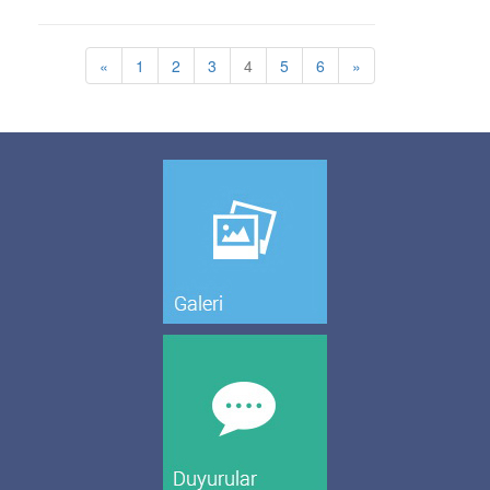
«
1
2
3
4
5
6
»