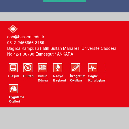
eob@baskent.edu.tr
0312 2466666-3189
Bağlıca Kampüsü Fatih Sultan Mahallesi Üniversite Caddesi
No:42/1 06790 Etimesgut / ANKARA